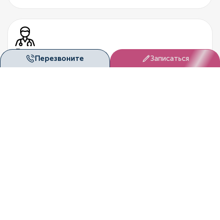
Врачи-эксперты
Перезвоните
Записаться
Опытные специалисты, которые непрерывно учатся и
повышают свою квалификацию.
Честный подход
Только обоснованные назначения по диагностике и
лечению.