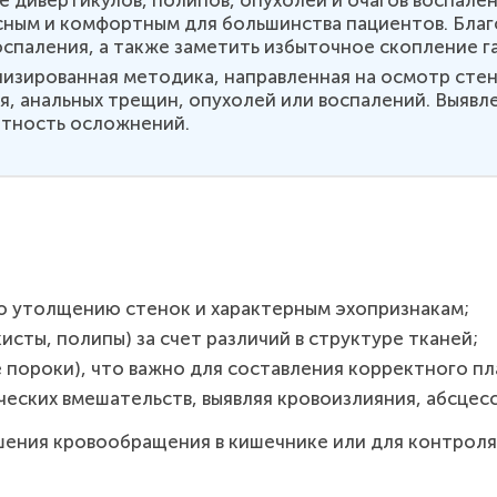
сным и комфортным для большинства пациентов. Благ
спаления, а также заметить избыточное скопление га
изированная методика, направленная на осмотр стен
, анальных трещин, опухолей или воспалений. Выявл
ятность осложнений.
по утолщению стенок и характерным эхопризнакам;
кисты, полипы) за счет различий в структуре тканей;
пороки), что важно для составления корректного пл
ческих вмешательств, выявляя кровоизлияния, абсцесс
ения кровообращения в кишечнике или для контроля