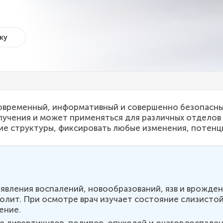
ку
современный, информативный и совершенно безопасны
лучения и может применяться для различных отделов
ие структуры, фиксировать любые изменения, потенц
явления воспалений, новообразований, язв и врожде
колит. При осмотре врач изучает состояние слизисто
ение.
 дивертикулов, полипов, опухолей и очагов воспален