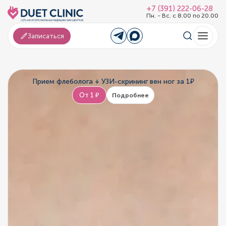
+7 (391) 222-06-28
Пн. - Вс. с 8.00 по 20.00
Записаться
Прием флеболога + УЗИ-скрининг вен ног за 1₽
От 1 ₽
Подробнее