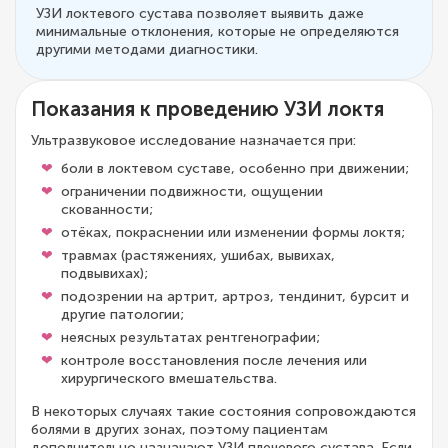
УЗИ локтевого сустава позволяет выявить даже
минимальные отклонения, которые не определяются
другими методами диагностики.
Показания к проведению УЗИ локтя
Ультразвуковое исследование назначается при:
боли в локтевом суставе, особенно при движении;
ограничении подвижности, ощущении
скованности;
отёках, покраснении или изменении формы локтя;
травмах (растяжениях, ушибах, вывихах,
подвывихах);
подозрении на артрит, артроз, тендинит, бурсит и
другие патологии;
неясных результатах рентгенографии;
контроле восстановления после лечения или
хирургического вмешательства.
В некоторых случаях такие состояния сопровождаются
болями в других зонах, поэтому пациентам
дополнительно назначают УЗИ плечевого сустава. Если