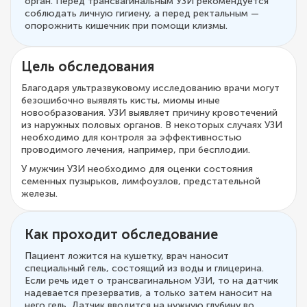
орган. Перед трансвагинальным УЗИ рекомендуется
соблюдать личную гигиену, а перед ректальным —
опорожнить кишечник при помощи клизмы.
Цель обследования
Благодаря ультразвуковому исследованию врачи могут
безошибочно выявлять кисты, миомы иные
новообразования. УЗИ выявляет причину кровотечений
из наружных половых органов. В некоторых случаях УЗИ
необходимо для контроля за эффективностью
проводимого лечения, например, при бесплодии.
У мужчин УЗИ необходимо для оценки состояния
семенных пузырьков, лимфоузлов, предстательной
железы.
Как проходит обследование
Пациент ложится на кушетку, врач наносит
специальный гель, состоящий из воды и глицерина.
Если речь идет о трансвагинальном УЗИ, то на датчик
надевается презерватив, а только затем наносит на
него гель. Датчик вводится на нужную глубину во