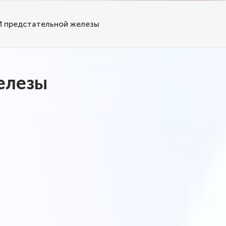
И предстательной железы
елезы