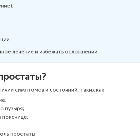
ние);
;
ции.
нное лечение и избежать осложнений.
 простаты?
ичии симптомов и состояний, таких как:
ие;
о пузыря;
и пояснице;
холь простаты;