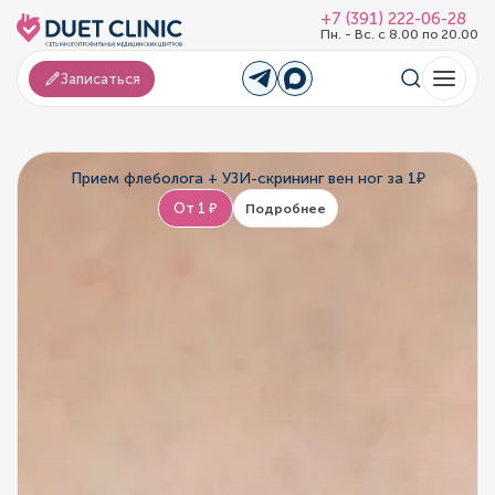
+7 (391) 222-06-28
Пн. - Вс. с 8.00 по 20.00
Записаться
Прием флеболога + УЗИ-скрининг вен ног за 1₽
От 1 ₽
Подробнее