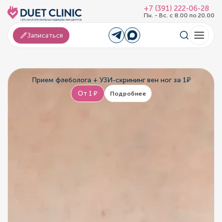
+7 (391) 222-06-28
Пн. - Вс. с 8.00 по 20.00
Записаться
Прием флеболога + УЗИ-скрининг вен ног за 1₽
От 1 ₽
Подробнее