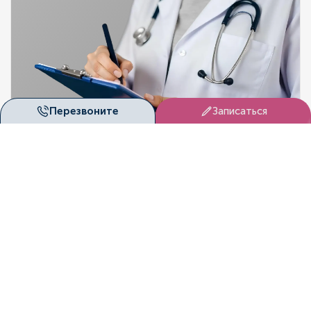
DUET
Перезвоните
Записаться
Запишитесь на приём
CLINI
Здоровье нельзя откладывать на потом. В «Дуэт
Клиник» (Красноярск) вас ждут опытные специалисты,
современное оборудование и индивидуальный подход.
Записаться онлайн
Оставить заявку