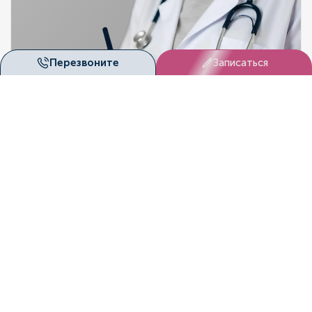
Перезвоните
Записаться
DUET
Запишитесь на приём
CLINI
Здоровье нельзя откладывать на потом. В «Дуэт
Клиник» (Красноярск) вас ждут опытные специалисты,
современное оборудование и индивидуальный подход.
Записаться онлайн
Оставить заявку