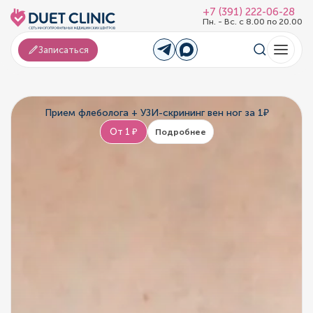
+7 (391) 222-06-28
Пн. - Вс. с 8.00 по 20.00
Записаться
Прием флеболога + УЗИ-скрининг вен ног за 1₽
От 1 ₽
Подробнее