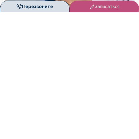
DUET
Перезвоните
Записаться
Запишитесь на приём
CLINI
Здоровье нельзя откладывать на потом. В «Дуэт
Клиник» (Красноярск) вас ждут опытные специалисты,
современное оборудование и индивидуальный подход.
Записаться онлайн
Оставить заявку
Лицензии
«Дуэт Клиник» (Красноярск) ведёт медицинскую
деятельность на основании официальных лицензий,