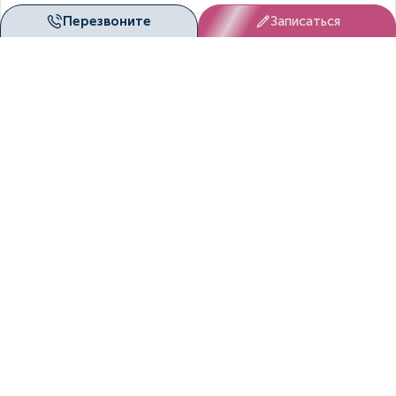
+7 (391) 222-06-28
Перезвоните
Записаться
Пн. - Вс. с 8.00 по 20.00
patient@duetmed.ru
По любым вопросам
Наши клиники
г. Красноярск, ул. Молокова, д. 16
Направления
Флебология
Хирургия
Кардиология
Сосудистая хирургия
Функциональная диагностика
УЗИ
Все направления
Пациентам
Услуги