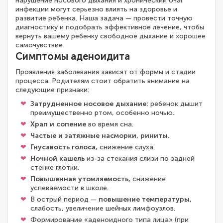
нарушение носового дыхания и хронический очаг
инфекции могут серьезно влиять на здоровье и
развитие ребенка. Наша задача — провести точную
диагностику и подобрать эффективное лечение, чтобы
вернуть вашему ребенку свободное дыхание и хорошее
самочувствие.
Симптомы аденоидита
Проявления заболевания зависят от формы и стадии
процесса. Родителям стоит обратить внимание на
следующие признаки:
Затрудненное носовое дыхание:
ребенок дышит
преимущественно ртом, особенно ночью.
Храп и сопение
во время сна.
Частые и затяжные насморки, риниты.
Гнусавость голоса,
снижение слуха.
Ночной кашель
из-за стекания слизи по задней
стенке глотки.
Повышенная утомляемость,
снижение
успеваемости в школе.
В острый период —
повышение температуры,
слабость, увеличение шейных лимфоузлов.
Формирование «аденоидного типа лица» (при