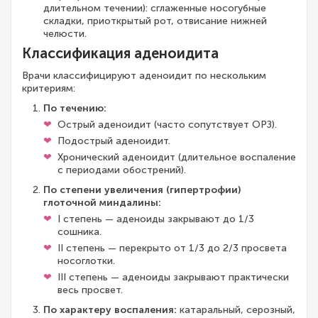
длительном течении): сглаженные носогубные
складки, приоткрытый рот, отвисание нижней
челюсти.
Классификация аденоидита
Врачи классифицируют аденоидит по нескольким
критериям:
По течению:
Острый аденоидит (часто сопутствует ОРЗ).
Подострый аденоидит.
Хронический аденоидит (длительное воспаление
с периодами обострений).
По степени увеличения (гипертрофии)
глоточной миндалины:
I степень — аденоиды закрывают до 1/3
сошника.
II степень — перекрыто от 1/3 до 2/3 просвета
носоглотки.
III степень — аденоиды закрывают практически
весь просвет.
По характеру воспаления:
катаральный, серозный,