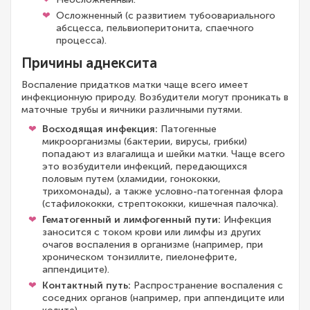
Осложненный (с развитием тубоовариального
абсцесса, пельвиоперитонита, спаечного
процесса).
Причины аднексита
Воспаление придатков матки чаще всего имеет
инфекционную природу. Возбудители могут проникать в
маточные трубы и яичники различными путями.
Восходящая инфекция:
Патогенные
микроорганизмы (бактерии, вирусы, грибки)
попадают из влагалища и шейки матки. Чаще всего
это возбудители инфекций, передающихся
половым путем (хламидии, гонококки,
трихомонады), а также условно-патогенная флора
(стафилококки, стрептококки, кишечная палочка).
Гематогенный и лимфогенный пути:
Инфекция
заносится с током крови или лимфы из других
очагов воспаления в организме (например, при
хроническом тонзиллите, пиелонефрите,
аппендиците).
Контактный путь:
Распространение воспаления с
соседних органов (например, при аппендиците или