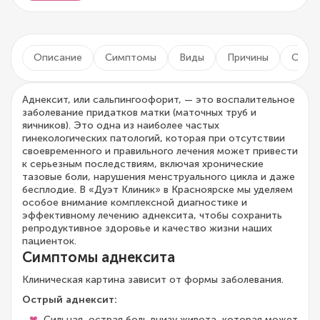
Описание
Симптомы
Виды
Причины
Осло
Аднексит, или сальпингоофорит, — это воспалительное
заболевание придатков матки (маточных труб и
яичников). Это одна из наиболее частых
гинекологических патологий, которая при отсутствии
своевременного и правильного лечения может привести
к серьезным последствиям, включая хронические
тазовые боли, нарушения менструального цикла и даже
бесплодие. В «Дуэт Клиник» в Красноярске мы уделяем
особое внимание комплексной диагностике и
эффективному лечению аднексита, чтобы сохранить
репродуктивное здоровье и качество жизни наших
пациенток.
Симптомы аднексита
Клиническая картина зависит от формы заболевания.
Острый аднексит:
Сильная, острая боль внизу живота, которая может