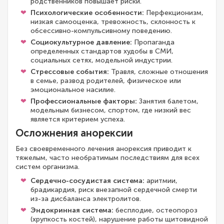
родственников повышает риски.
Психологические особенности:
Перфекционизм,
низкая самооценка, тревожность, склонность к
обсессивно-компульсивному поведению.
Социокультурное давление:
Пропаганда
определенных стандартов худобы в СМИ,
социальных сетях, модельной индустрии.
Стрессовые события:
Травля, сложные отношения
в семье, развод родителей, физическое или
эмоциональное насилие.
Профессиональные факторы:
Занятия балетом,
модельным бизнесом, спортом, где низкий вес
является критерием успеха.
Осложнения анорексии
Без своевременного лечения анорексия приводит к
тяжелым, часто необратимым последствиям для всех
систем организма.
Сердечно-сосудистая система:
аритмии,
брадикардия, риск внезапной сердечной смерти
из-за дисбаланса электролитов.
Эндокринная система:
бесплодие, остеопороз
(хрупкость костей), нарушение работы щитовидной