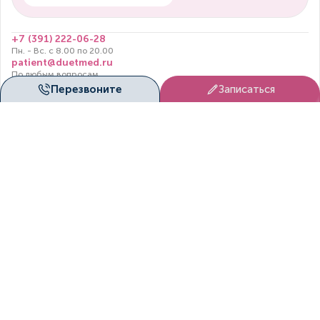
+7 (391) 222-06-28
Пн. - Вс. с 8.00 по 20.00
patient@duetmed.ru
По любым вопросам
Наши клиники
Перезвоните
Записаться
г. Красноярск, ул. Молокова, д. 16
Направления
Флебология
Хирургия
Кардиология
Сосудистая хирургия
Функциональная диагностика
УЗИ
Все направления
Пациентам