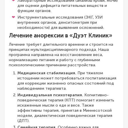
Лабораторные исследования (анализы крови, мочи)
для оценки дефицита питательных веществ и
функции органов.
Инструментальные исследования (ЭКГ, УЗИ
внутренних органов, денситометрия при
необходимости) для выявления осложнений.
Лечение анорексии в «Дуэт Клиник»
Лечение требует длительного времени и строится на
принципах мультидисциплинарного подхода. Наша
программа направлена на восстановление веса,
нормализацию питания и работу с глубинными
психологическими причинами расстройства.
Медицинская стабилизация.
При тяжелом
истощении может потребоваться госпитализация
для коррекции жизненно опасных состояний под
наблюдением терапевта.
Индивидуальная психотерапия.
Когнитивно-
поведенческая терапия (КПТ) помогает изменить
искаженные мысли о еде и весе. Также
эффективны терапия, принятая в Миннесотской
модели, диалектическая поведенческая терапия
(ДПТ).
Семейная терапия.
Особенно важна для