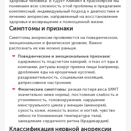
здоровье человека. В «Дуэт Клиник» в Красноярске мы
понимаем всю сложность этой проблемы и предлагаем
комплексный, индивидуальный подход к диагностике и
лечению анорексии, направленный на восстановление
здоровья и возвращение к полноценной жизни.
Симптомы и признаки
Симптомы анорексии проявляются на поведенческом,
эмоциональном и физическом уровнях. Важно
распознать их как можно раньше.
Поведенческие и эмоциональные признаки:
одержимость подсчетом калорий, отказ от еды в
компании, ритуалы вокруг приема пищи (например,
дробление еды на крошечные кусочки),
раздражительность, социальная изоляция,
депрессивное настроение.
Физические симптомы:
резкая потеря веса (ИМТ
значительно ниже нормы), постоянная слабость и
утомляемость, головокружения, нарушение
менструального цикла у женщин (аменорея),
сухость кожи, ломкость волос и ногтей, чувство
зябкости (пониженная температура тела),
замедление сердечного ритма (брадикардия).
Классификация нервной анорексии