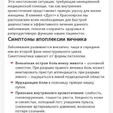
Это неотложная ситуация, требующая немедленной
медицинской помощи, так как внутреннее
кровотечение представляет прямую угрозу для жизни
женщины. В клинике «Дуэт» в Красноярске мы
располагаем всем необходимым для быстрой
диагностики и эффективного лечения данного
заболевания, помогая сохранить здоровье и
репродуктивную функцию наших пациенток.
Симптомы апоплексии яичника
Заболевание развивается внезапно, чаще в середине
или во второй фазе менструального цикла.
Симптоматика зависит от формы патологии.
Внезапная острая боль внизу живота
– основной
симптом. При разрыве правого яичника боль может
имитировать приступ аппендицита, при разрыве
левого – ощущаться в левой подвздошной области.
Иррадиация боли
в поясницу, прямую кишку,
пупок.
Признаки внутреннего кровотечения:
слабость,
головокружение, тошнота, рвота, бледность кожи
и слизистых, холодный пот, учащение пульса,
снижение артериального давления, возможна
потеря сознания.