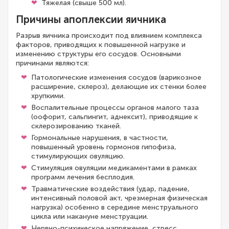
Тяжелая (свыше 500 мл).
Причины апоплексии яичника
Разрыв яичника происходит под влиянием комплекса
факторов, приводящих к повышенной нагрузке и
изменению структуры его сосудов. Основными
причинами являются:
Патологические изменения сосудов (варикозное
расширение, склероз), делающие их стенки более
хрупкими.
Воспалительные процессы органов малого таза
(оофорит, сальпингит, аднексит), приводящие к
склерозированию тканей.
Гормональные нарушения, в частности,
повышенный уровень гормонов гипофиза,
стимулирующих овуляцию.
Стимуляция овуляции медикаментами в рамках
программ лечения бесплодия.
Травматические воздействия (удар, падение,
интенсивный половой акт, чрезмерная физическая
нагрузка) особенно в середине менструального
цикла или накануне менструации.
Нервно-психическое напряжение, стресс,