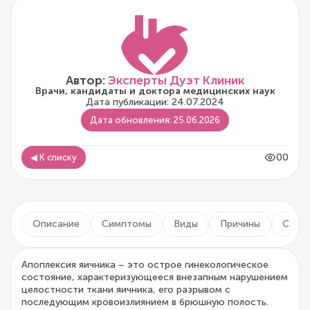
Автор:
Эксперты Дуэт Клиник
Врачи, кандидаты и доктора медицинских наук
Дата публикации: 24.07.2024
Дата обновления: 25.06.2026
00
◀ К списку
Описание
Симптомы
Виды
Причины
Осло
Апоплексия яичника – это острое гинекологическое
состояние, характеризующееся внезапным нарушением
целостности ткани яичника, его разрывом с
последующим кровоизлиянием в брюшную полость.