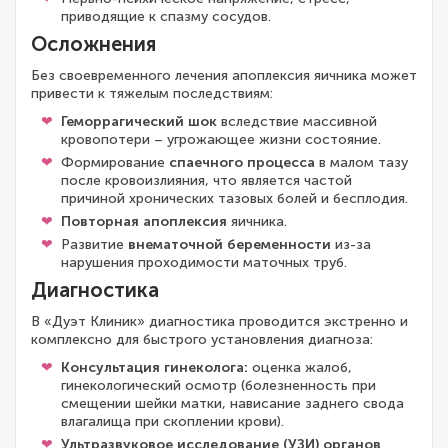
приводящие к спазму сосудов.
Осложнения
Без своевременного лечения апоплексия яичника может
привести к тяжелым последствиям:
Геморрагический шок
вследствие массивной
кровопотери – угрожающее жизни состояние.
Формирование
спаечного процесса
в малом тазу
после кровоизлияния, что является частой
причиной хронических тазовых болей и бесплодия.
Повторная апоплексия
яичника.
Развитие
внематочной беременности
из-за
нарушения проходимости маточных труб.
Диагностика
В «Дуэт Клиник» диагностика проводится экстренно и
комплексно для быстрого установления диагноза:
Консультация гинеколога:
оценка жалоб,
гинекологический осмотр (болезненность при
смещении шейки матки, нависание заднего свода
влагалища при скоплении крови).
Ультразвуковое исследование (УЗИ) органов