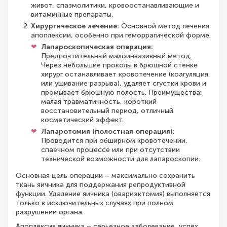
живот, спазмолитики, кровоостанавливающие и
витаминные препараты.
Хирургическое лечение:
Основной метод лечения
апоплексии, особенно при геморрагической форме.
Лапароскопическая операция:
Предпочтительный малоинвазивный метод.
Через небольшие проколы в брюшной стенке
хирург останавливает кровотечение (коагуляция
или ушивание разрыва), удаляет сгустки крови и
промывает брюшную полость. Преимущества:
малая травматичность, короткий
восстановительный период, отличный
косметический эффект.
Лапаротомия (полостная операция):
Проводится при обширном кровотечении,
спаечном процессе или при отсутствии
технической возможности для лапароскопии.
Основная цель операции – максимально сохранить
ткань яичника для поддержания репродуктивной
функции. Удаление яичника (овариэктомия) выполняется
только в исключительных случаях при полном
разрушении органа.
Апоплексия яичника – серьезное заболевание, успех