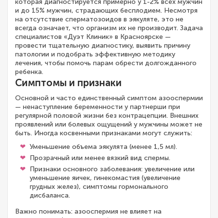
которая диагностируется примерно у 1-2% всех мужчин
и до 15% мужчин, страдающих бесплодием. Несмотря
на отсутствие сперматозоидов в эякуляте, это не
всегда означает, что организм их не производит. Задача
специалистов «Дуэт Клиник» в Красноярске —
провести тщательную диагностику, выявить причину
патологии и подобрать эффективную методику
лечения, чтобы помочь парам обрести долгожданного
ребенка.
Симптомы и признаки
Основной и часто единственный симптом азооспермии
— ненаступление беременности у партнерши при
регулярной половой жизни без контрацепции. Внешних
проявлений или болевых ощущений у мужчины может не
быть. Иногда косвенными признаками могут служить:
Уменьшение объема эякулята (менее 1,5 мл).
Прозрачный или менее вязкий вид спермы.
Признаки основного заболевания: увеличение или
уменьшение яичек, гинекомастия (увеличение
грудных желез), симптомы гормонального
дисбаланса.
Важно понимать: азооспермия не влияет на