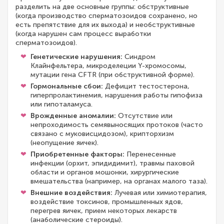
разделить на две основные группы: обструктивные
(когда производство сперматозоидов сохранено, но
есть препятствие для их выхода) и необструктивные
(когда нарушен сам процесс выработки
сперматозоидов).
Генетические нарушения:
Синдром
Клайнфельтера, микроделеции Y-хромосомы,
мутации гена CFTR (при обструктивной форме).
Гормональные сбои:
Дефицит тестостерона,
гиперпролактинемия, нарушения работы гипофиза
или гипоталамуса.
Врожденные аномалии:
Отсутствие или
непроходимость семявыносящих протоков (часто
связано с муковисцидозом), крипторхизм
(неопущение яичек).
Приобретенные факторы:
Перенесенные
инфекции (орхит, эпидидимит), травмы паховой
области и органов мошонки, хирургические
вмешательства (например, на органах малого таза).
Внешние воздействия:
Лучевая или химиотерапия,
воздействие токсинов, промышленных ядов,
перегрев яичек, прием некоторых лекарств
(анаболические стероиды).