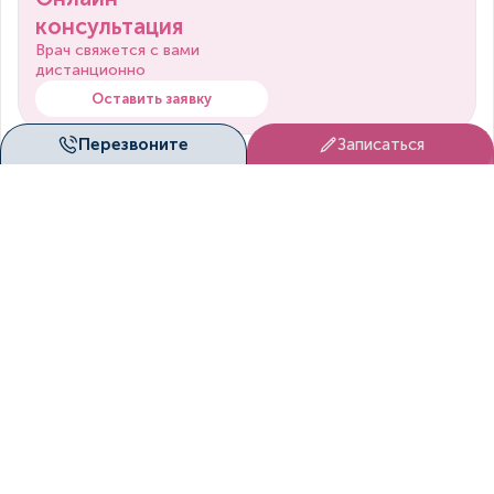
консультация
Врач свяжется с вами
дистанционно
Оставить заявку
Перезвоните
Записаться
+7 (391) 222-06-28
Пн. - Вс. с 8.00 по 20.00
patient@duetmed.ru
По любым вопросам
Наши клиники
г. Красноярск, ул. Молокова, д. 16
Направления
Флебология
Хирургия
Кардиология
Сосудистая хирургия
Функциональная диагностика