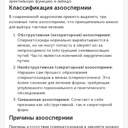
эректильную функцию и либидо.
Классификация азооспермии
В современной андрологии принято выделять три
основных типа азооспермии, что принципиально важно
для выбора тактики лечения.
Обструктивная (экскреторная) азооспермия:
Сперматозоиды нормально вырабатываются в
яичках, но не могут попасть в эякулят из-за
непроходимости (обструкции) семявыносящих
путей. Часто является излечимой хирургическим
путем.
Необструктивная (секреторная) азооспермия:
Нарушен сам процесс образования
сперматозоидов в яичках (сперматогенез). Это
более сложная для лечения форма, требующая
углубленного гормонального и генетического
обследования.
Смешанная азооспермия:
Сочетает в себе
признаки как обструктивной, так и секреторной
форм.
Причины азооспермии
Причины отсутствия сперматозоидов в эякуляте можно