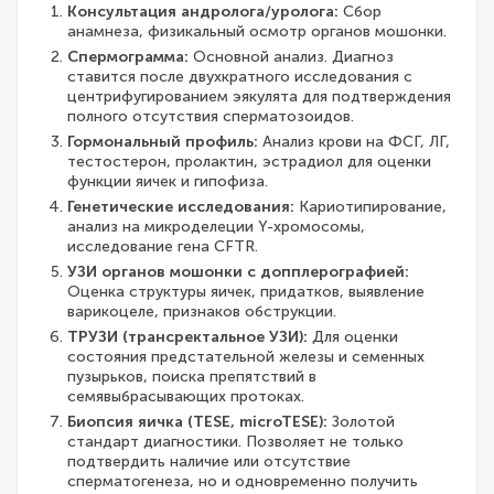
Консультация андролога/уролога:
Сбор
анамнеза, физикальный осмотр органов мошонки.
Спермограмма:
Основной анализ. Диагноз
ставится после двухкратного исследования с
центрифугированием эякулята для подтверждения
полного отсутствия сперматозоидов.
Гормональный профиль:
Анализ крови на ФСГ, ЛГ,
тестостерон, пролактин, эстрадиол для оценки
функции яичек и гипофиза.
Генетические исследования:
Кариотипирование,
анализ на микроделеции Y-хромосомы,
исследование гена CFTR.
УЗИ органов мошонки с допплерографией:
Оценка структуры яичек, придатков, выявление
варикоцеле, признаков обструкции.
ТРУЗИ (трансректальное УЗИ):
Для оценки
состояния предстательной железы и семенных
пузырьков, поиска препятствий в
семявыбрасывающих протоках.
Биопсия яичка (TESE, microTESE):
Золотой
стандарт диагностики. Позволяет не только
подтвердить наличие или отсутствие
сперматогенеза, но и одновременно получить