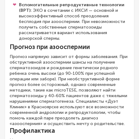
Вспомогательные репродуктивные технологии
(ВРТ):
ЭКО в сочетании с ИКСИ — основной и
высокоэффективный способ преодоления
бесплодия при азооспермии. При невозможности
получить собственные сперматозоиды
рассматривается вариант использования
донорской спермы.
Прогноз при азооспермии
Прогноз напрямую зависит от формы заболевания. При
обструктивной азооспермии шансы на получение
сперматозоидов и рождение генетически родного
ребенка очень высоки (до 90-100% при успешной
операции или заборе). При необструктивной форме
прогноз более осторожный, однако современные
методики, такие как microTESE, позволяют найти
сперматозоиды у 40-60% пациентов даже с тяжелыми
нарушениями сперматогенеза. Специалисты «Дуэт
Клиник» в Красноярске используют все возможности
современной андрологии и репродуктологии, чтобы
помочь каждой паре преодолеть диагноз
«азооспермия» и осуществить мечту о родительстве.
Профилактика