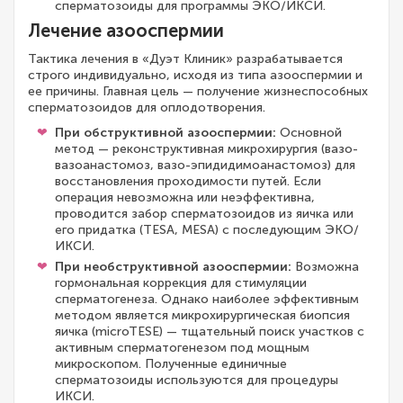
сперматозоиды для программы ЭКО/ИКСИ.
Лечение азооспермии
Тактика лечения в «Дуэт Клиник» разрабатывается
строго индивидуально, исходя из типа азооспермии и
ее причины. Главная цель — получение жизнеспособных
сперматозоидов для оплодотворения.
При обструктивной азооспермии:
Основной
метод — реконструктивная микрохирургия (вазо-
вазоанастомоз, вазо-эпидидимоанастомоз) для
восстановления проходимости путей. Если
операция невозможна или неэффективна,
проводится забор сперматозоидов из яичка или
его придатка (TESA, MESA) с последующим ЭКО/
ИКСИ.
При необструктивной азооспермии:
Возможна
гормональная коррекция для стимуляции
сперматогенеза. Однако наиболее эффективным
методом является микрохирургическая биопсия
яичка (microTESE) — тщательный поиск участков с
активным сперматогенезом под мощным
микроскопом. Полученные единичные
сперматозоиды используются для процедуры
ИКСИ.