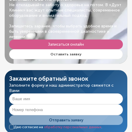
Не откладывайте заботу о здоровье на потом. В «Дуэт
Клиник» вас ждут опытные специалисты, современное
оборудование и внимательный подход.
Запишитесь заранее, чтобы выбрать удобное время и
быть уверенными в своевременной диагностике и
лечении.
Записаться онлайн
Оставить заявку
Закажите обратный звонок
Заполните форму и наш администратор свяжется с
Вами
Отправить заявку
Даю согласие на
обработку персональных данных
.