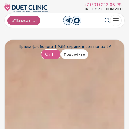
+7 (391) 222-06-28
Пн. - Вс. с 8.00 по 20.00
Записаться
Прием флеболога + УЗИ-скрининг вен ног за 1₽
От 1 ₽
Подробнее