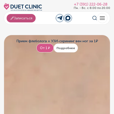
+7 (391) 222-06-28
Пн. - Вс. с 8.00 по 20.00
Записаться
Прием флеболога + УЗИ-скрининг вен ног за 1₽
От 1 ₽
Подробнее