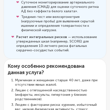
Суточное мониторирование артериального
давления (СМАД) для оценки суточного ритма
АД без «эффекта белого халата».
Тредмил-тест или велоэргометрия
(нагрузочные пробы) для выявления скрытой
ишемии и определения толерантности к
физической нагрузке.
Расчет интегральных рисков
— использование
утвержденных шкал (например, SCORE) для
определения 10-летнего риска фатальных
сердечно-сосудистых событий.
Кому особенно рекомендована
данная услуга?
Мужчинам и женщинам старше 40 лет, даже при
отсутствии явных жалоб.
Лицам с отягощенной наследственностью
(инфаркты, инсульты, гипертония у близких
родственников).
Людям с факторами риска: курение, избыточный
вес, низкая физическая активность, стресс.