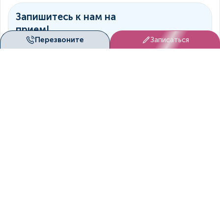
Запишитесь к нам на
прием!
Перезвоните
Записаться
Мы согласуем вам удобное
время посещение клиники!
Записаться
Онлайн-
консультация
Врач свяжется с вами
дистанционно
Оставить заявку
+7 (391) 222-06-28
Пн. - Вс. с 8.00 по 20.00
patient@duetmed.ru
По любым вопросам
Наши клиники
г. Красноярск, ул. Молокова, д. 16