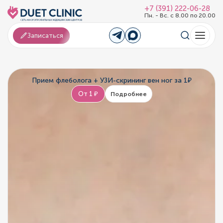
+7 (391) 222-06-28
Пн. - Вс. с 8.00 по 20.00
Записаться
Прием флеболога + УЗИ-скрининг вен ног за 1₽
От 1 ₽
Подробнее