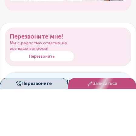
Перезвоните мне!
Мы с радостью ответим на
все ваши вопросы!
Перезвонить
Запишитесь к нам на
Перезвоните
Записаться
прием!
Мы согласуем вам удобное
время посещение клиники!
Записаться
Онлайн-