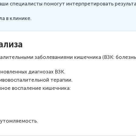
ши специалисты помогут интерпретировать результа
а в клинике.
ализа
лительными заболеваниями кишечника (ВЗК: болезнь
новленных диагнозах ВЗК.
ивовоспалительной терапии.
жное воспаление кишечника:
 утомляемость.