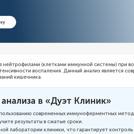
чку
я нейтрофилами (клетками иммунной системы) при во
тенсивности воспаления. Данный анализ является с
ваний кишечника.
анализа в «Дуэт Клиник»
использованию современных иммуноферментных методо
чите результаты в сжатые сроки.
ой лаборатории клиники, что гарантирует контроль к