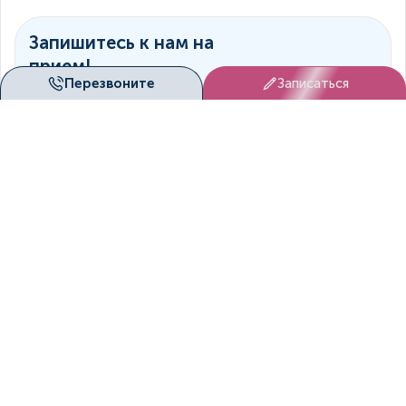
Запишитесь к нам на
прием!
Перезвоните
Записаться
Мы согласуем вам удобное
время посещение клиники!
Записаться
Онлайн-
консультация
Врач свяжется с вами
дистанционно
Оставить заявку
+7 (391) 222-06-28
Пн. - Вс. с 8.00 по 20.00
patient@duetmed.ru
По любым вопросам
Наши клиники