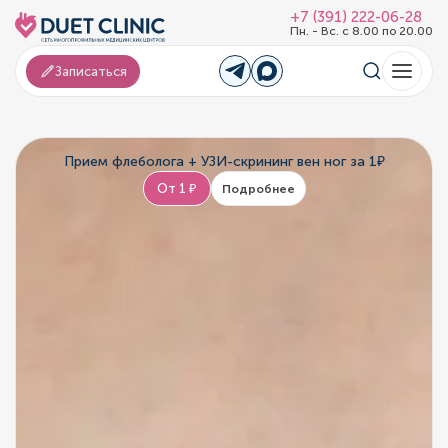
+7 (391) 222-06-28
Пн. - Вс. с 8.00 по 20.00
Записаться
Прием флеболога + УЗИ-скрининг вен ног за 1₽
От 1 ₽
Подробнее