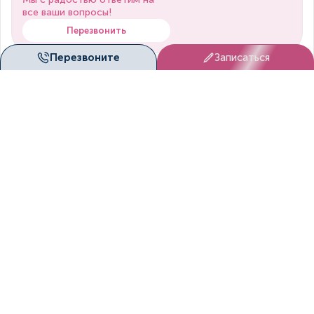
все ваши вопросы!
Перезвонить
Перезвоните
Записаться
Запишитесь к нам на
прием!
Мы согласуем вам удобное
время посещение клиники!
Записаться
Онлайн-
консультация
Врач свяжется с вами
дистанционно
Оставить заявку