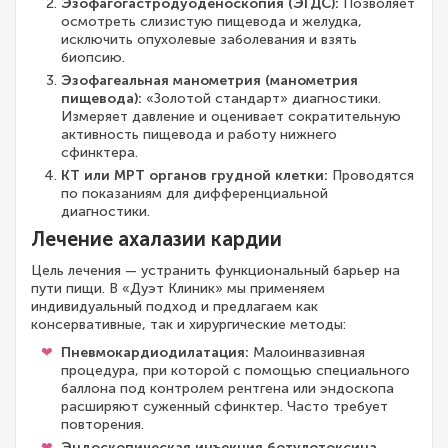
Эзофагогастродуоденоскопия (ЭГДС):
Позволяет
осмотреть слизистую пищевода и желудка,
исключить опухолевые заболевания и взять
биопсию.
Эзофагеальная манометрия (манометрия
пищевода):
«Золотой стандарт» диагностики.
Измеряет давление и оценивает сократительную
активность пищевода и работу нижнего
сфинктера.
КТ или МРТ органов грудной клетки:
Проводятся
по показаниям для дифференциальной
диагностики.
Лечение ахалазии кардии
Цель лечения — устранить функциональный барьер на
пути пищи. В «Дуэт Клиник» мы применяем
индивидуальный подход и предлагаем как
консервативные, так и хирургические методы:
Пневмокардиодилатация:
Малоинвазивная
процедура, при которой с помощью специального
баллона под контролем рентгена или эндоскопа
расширяют суженный сфинктер. Часто требует
повторения.
Эндоскопическая инъекция ботулотоксина