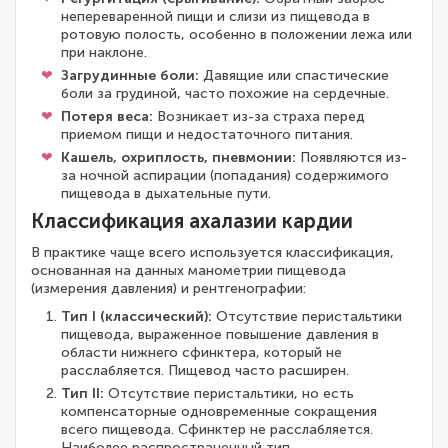
непереваренной пищи и слизи из пищевода в
ротовую полость, особенно в положении лежа или
при наклоне.
Загрудинные боли:
Давящие или спастические
боли за грудиной, часто похожие на сердечные.
Потеря веса:
Возникает из-за страха перед
приемом пищи и недостаточного питания.
Кашель, охриплость, пневмонии:
Появляются из-
за ночной аспирации (попадания) содержимого
пищевода в дыхательные пути.
Классификация ахалазии кардии
В практике чаще всего используется классификация,
основанная на данных манометрии пищевода
(измерения давления) и рентгенографии:
Тип I (классический):
Отсутствие перистальтики
пищевода, выраженное повышение давления в
области нижнего сфинктера, который не
расслабляется. Пищевод часто расширен.
Тип II:
Отсутствие перистальтики, но есть
компенсаторные одновременные сокращения
всего пищевода. Сфинктер не расслабляется.
Наиболее распространенный тип.