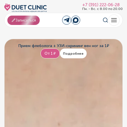
+7 (391) 222-06-28
Пн. - Вс. с 8.00 по 20.00
Записаться
Прием флеболога + УЗИ-скрининг вен ног за 1₽
От 1 ₽
Подробнее