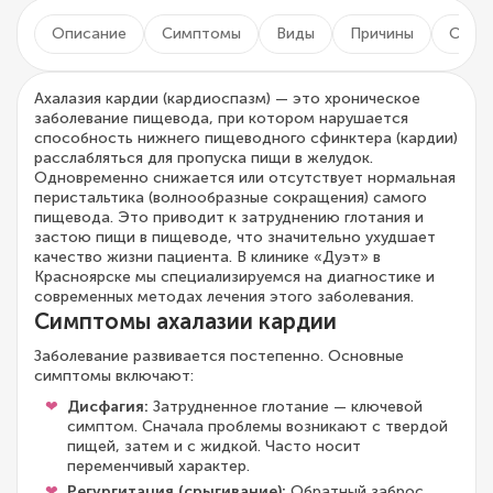
Описание
Симптомы
Виды
Причины
Осло
Ахалазия кардии (кардиоспазм) — это хроническое
заболевание пищевода, при котором нарушается
способность нижнего пищеводного сфинктера (кардии)
расслабляться для пропуска пищи в желудок.
Одновременно снижается или отсутствует нормальная
перистальтика (волнообразные сокращения) самого
пищевода. Это приводит к затруднению глотания и
застою пищи в пищеводе, что значительно ухудшает
качество жизни пациента. В клинике «Дуэт» в
Красноярске мы специализируемся на диагностике и
современных методах лечения этого заболевания.
Симптомы ахалазии кардии
Заболевание развивается постепенно. Основные
симптомы включают:
Дисфагия:
Затрудненное глотание — ключевой
симптом. Сначала проблемы возникают с твердой
пищей, затем и с жидкой. Часто носит
переменчивый характер.
Регургитация (срыгивание):
Обратный заброс