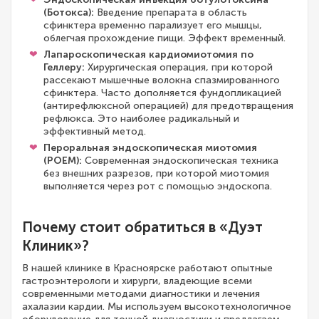
(Ботокса):
Введение препарата в область
сфинктера временно парализует его мышцы,
облегчая прохождение пищи. Эффект временный.
Лапароскопическая кардиомиотомия по
Геллеру:
Хирургическая операция, при которой
рассекают мышечные волокна спазмированного
сфинктера. Часто дополняется фундопликацией
(антирефлюксной операцией) для предотвращения
рефлюкса. Это наиболее радикальный и
эффективный метод.
Пероральная эндоскопическая миотомия
(POEM):
Современная эндоскопическая техника
без внешних разрезов, при которой миотомия
выполняется через рот с помощью эндоскопа.
Почему стоит обратиться в «Дуэт
Клиник»?
В нашей клинике в Красноярске работают опытные
гастроэнтерологи и хирурги, владеющие всеми
современными методами диагностики и лечения
ахалазии кардии. Мы используем высокотехнологичное