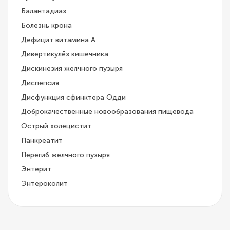
Балантадиаз
Болезнь крона
Дефицит витамина А
Дивертикулёз кишечника
Дискинезия желчного пузыря
Диспепсия
Дисфункция сфинктера Одди
Доброкачественные новообразования пищевода
Острый холецистит
Панкреатит
Перегиб желчного пузыря
Энтерит
Энтероколит