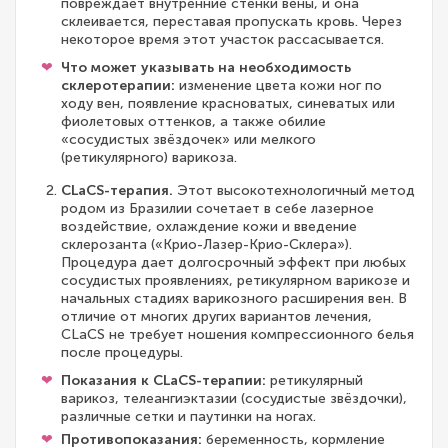
повреждает внутренние стенки вены, и она
склеивается, переставая пропускать кровь. Через
некоторое время этот участок рассасывается.
Что может указывать на необходимость
склеротерапии:
изменение цвета кожи ног по
ходу вен, появление красноватых, синеватых или
фиолетовых оттенков, а также обилие
«сосудистых звёздочек» или мелкого
(ретикулярного) варикоза.
CLaCS-терапия.
Этот высокотехнологичный метод
родом из Бразилии сочетает в себе лазерное
воздействие, охлаждение кожи и введение
склерозанта («Крио-Лазер-Крио-Склера»).
Процедура дает долгосрочный эффект при любых
сосудистых проявлениях, ретикулярном варикозе и
начальных стадиях варикозного расширения вен. В
отличие от многих других вариантов лечения,
CLaCS не требует ношения компрессионного белья
после процедуры.
Показания к CLaCS-терапии:
ретикулярный
варикоз, телеангиэктазии (сосудистые звёздочки),
различные сетки и паутинки на ногах.
Противопоказания:
беременность, кормление