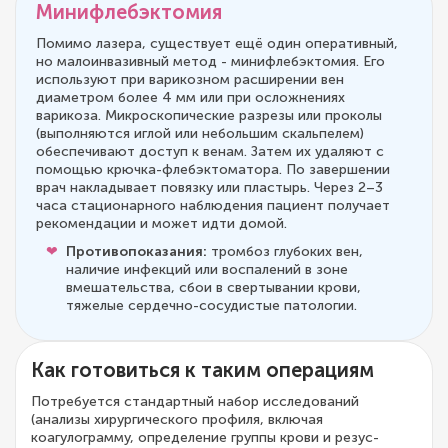
Минифлебэктомия
Помимо лазера, существует ещё один оперативный,
но малоинвазивный метод - минифлебэктомия. Его
используют при варикозном расширении вен
диаметром более 4 мм или при осложнениях
варикоза. Микроскопические разрезы или проколы
(выполняются иглой или небольшим скальпелем)
обеспечивают доступ к венам. Затем их удаляют с
помощью крючка-флебэктоматора. По завершении
врач накладывает повязку или пластырь. Через 2–3
часа стационарного наблюдения пациент получает
рекомендации и может идти домой.
Противопоказания:
тромбоз глубоких вен,
наличие инфекций или воспалений в зоне
вмешательства, сбои в свертывании крови,
тяжелые сердечно-сосудистые патологии.
Как готовиться к таким операциям
Потребуется стандартный набор исследований
(анализы хирургического профиля, включая
коагулограмму, определение группы крови и резус-