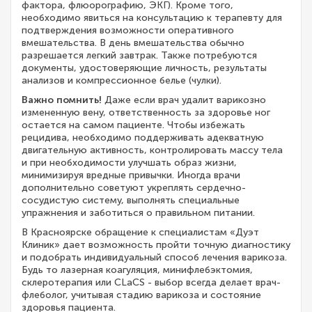
фактора, флюорографию, ЭКГ). Кроме того,
необходимо явиться на консультацию к терапевту для
подтверждения возможности оперативного
вмешательства. В день вмешательства обычно
разрешается легкий завтрак. Также потребуются
документы, удостоверяющие личность, результаты
анализов и компрессионное белье (чулки).
Важно помнить!
Даже если врач удалит варикозно
измененную вену, ответственность за здоровье ног
остается на самом пациенте. Чтобы избежать
рецидива, необходимо поддерживать адекватную
двигательную активность, контролировать массу тела
и при необходимости улучшать образ жизни,
минимизируя вредные привычки. Иногда врачи
дополнительно советуют укреплять сердечно-
сосудистую систему, выполнять специальные
упражнения и заботиться о правильном питании.
В Красноярске обращение к специалистам «Дуэт
Клиник» дает возможность пройти точную диагностику
и подобрать индивидуальный способ лечения варикоза.
Будь то лазерная коагуляция, минифлебэктомия,
склеротерапия или CLaCS - выбор всегда делает врач-
флеболог, учитывая стадию варикоза и состояние
здоровья пациента.