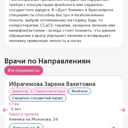
требуют консультации флеболога или сердечно-
сосудистого хирурга. В «Дуэт Клиник» в Красноярске
специалисты способны быстро и безболезненно
помочь, выбрав оптимальную методику. Будь то
склеротерапия, CLaCS-терапия, лазерное лечение или
минифлебэктомия - всегда стоит помнить, что раннее
обращение к врачу упрощает лечение и возвращает
человеку привычную легкость в ногах.
Врачи по Направлениям
Все специалисты
Ибрагимова Зарема Вахитовна
5/5
2 отзыва
Директор
Первая категория
Флеболог
Сердечно-сосудистый хирург
Стаж
15 лет
Адреса приема
Клиника на Молокова, 16