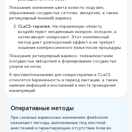
Показания: изменение цвета кожи по ходу вен,
образование сосудистых сеточек, звездочек, а также
ретикулярный (мелкий) варикоз.
CLaCS-терапия.
На пораженную область
воздействуют неодимовым лазером, холодом, а
затем вводят склерозант. Этот комплексный
метод дает долгосрочный эффект и не требует
ношения компрессионного белья после процедуры.
Показания: ретикулярный варикоз, телеангиэктазии
(сосудистые звёздочки) и формирование сосудистых
узоров на ногах.
К противопоказаниям для склеротерапии и CLaCS
относятся беременность и период лактации, а также
наличие инфекций и воспалений в месте проведения
манипуляций.
Оперативные методы
При сложных варикозных изменениях флебологи
назначают методы, выполняемые под местной
анестезией и гарантирующие отсутствие боли во