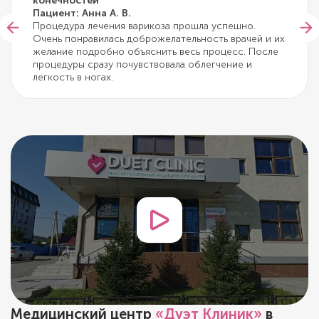
конечностей
Пациент: Анна А. В.
Процедура лечения варикоза прошла успешно.
Очень понравилась доброжелательность врачей и их
желание подробно объяснить весь процесс. После
процедуры сразу почувствовала облегчение и
легкость в ногах.
Медицинский центр
«Дуэт Клиник»
в