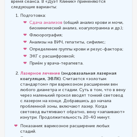
время сеанса. В «Дуэт Клиник» применяются
следующие варианты:
Подготовка:
Сдача анализов
(общий анализ крови и мочи,
биохимический анализ, коагулограмма и др.);
Флюорография;
Анализы на ВИЧ, гепатиты, сифилис;
Определение группы крови и резус-фактора;
ЭКГ с расшифровкой;
Приём у врача-терапевта.
Лазерное лечение
(эндовазальная лазерная
коагуляция, ЭВЛК)
. Считается «золотым
стандартом» при варикозном расширении вен
любого диаметра и стадии. Суть в том, что в вену
через маленький прокол вводят тонкий световод
с лазером на конце. Добравшись до начала
проблемной зоны, включают лазер. Когда
световод вытягивают обратно, вену «запаивают»
изнутри. Продолжительность 20-40 минут.
Показания: варикозное расширение любых
стадий.