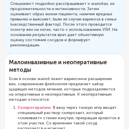
Специалист подробно расспрашивает о жалобах, их
продолжительности и интенсивности. Затем
оценивает образ жизни пациента, наличие вредных
привычек и выясняет, были ли случаи варикоза в семье
(наследственный фактор). После этого проводится
осмотр вен на ногах, часто с использованием УЗИ. На
основании результатов врач дает объективную
оценку состояния сосудов и формирует
рекомендации.
Малоинвазивные и неоперативные
методы
Если в основе жалоб лежит варикозное расширение
вен, современная флебология предлагает набор
щадящих методов лечения, которые подразделяются
на оперативные и неоперативные. К неоперативным
методам относятся:
Склеротерапию
. В вену через тонкую иглу вводят
специальный раствор-склерозант, который
«склеивает» стенки изнутри, прекращая кровоток в
этом участке. Со временем такой сосуд
распадается и исчезает.